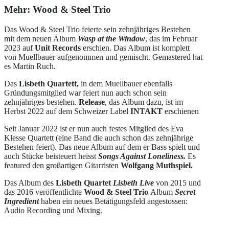
Mehr: Wood & Steel Trio
Das Wood & Steel Trio feierte sein zehnjähriges Bestehen
mit dem neuen Album
Wasp at the Window
, das im Februar
2023 auf
Unit Records
erschien. Das Album ist komplett
von Muellbauer aufgenommen und gemischt. Gemastered hat
es Martin Ruch.
Das
Lisbeth Quartett,
in dem Muellbauer ebenfalls
Gründungsmitglied war feiert nun auch schon sein
zehnjähriges bestehen.
Release
, das Album dazu, ist im
Herbst 2022 auf dem Schweizer Label
INTAKT
erschienen
Seit Januar 2022 ist er nun auch festes Mitglied des Eva
Klesse Quartett (eine Band die auch schon das zehnjährige
Bestehen feiert). Das neue Album auf dem er Bass spielt und
auch Stücke beisteuert heisst
Songs Against Loneliness.
Es
featured den großartigen Gitarristen
Wolfgang Muthspiel.
Das Album des
Lisbeth Quartet
Lisbeth Live
von 2015 und
das 2016 veröffentlichte
Wood & Steel Trio
Album
Secret
Ingredient
haben ein neues Betätigungsfeld angestossen:
Audio Recording und Mixing.