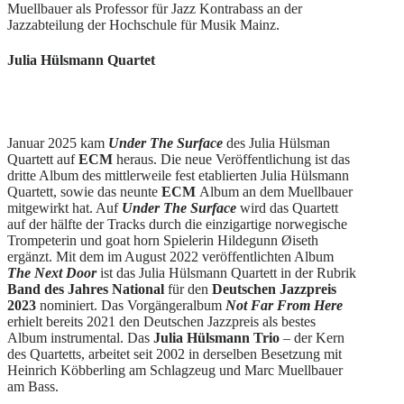
Muellbauer als Professor für Jazz Kontrabass an der
Jazzabteilung der Hochschule für Musik Mainz.
Julia Hülsmann Quartet
Januar 2025 kam
Under The Surface
des Julia Hülsman
Quartett auf
ECM
heraus. Die neue Veröffentlichung ist das
dritte Album des mittlerweile fest etablierten Julia Hülsmann
Quartett, sowie das neunte
ECM
Album an dem Muellbauer
mitgewirkt hat. Auf
Under The Surface
wird das Quartett
auf der hälfte der Tracks durch die einzigartige norwegische
Trompeterin und goat horn Spielerin Hildegunn Øiseth
ergänzt. Mit dem im August 2022 veröffentlichten Album
The Next Door
ist das Julia Hülsmann Quartett in der Rubrik
Band des Jahres National
für den
Deutschen Jazzpreis
2023
nominiert. Das Vorgängeralbum
Not Far From Here
erhielt bereits 2021 den Deutschen Jazzpreis als bestes
Album instrumental. Das
Julia Hülsmann Trio
– der Kern
des Quartetts, arbeitet seit 2002 in derselben Besetzung mit
Heinrich Köbberling am Schlagzeug und Marc Muellbauer
am Bass.