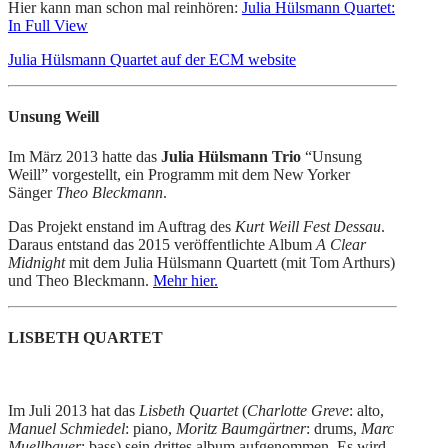
Hier kann man schon mal reinhören:
Julia Hülsmann Quartet:
In Full View
Julia Hülsmann Quartet auf der ECM website
Unsung Weill
Im März 2013 hatte das
Julia Hülsmann Trio
“Unsung
Weill” vorgestellt, ein Programm mit dem New Yorker
Sänger
Theo Bleckmann
.
Das Projekt enstand im Auftrag des
Kurt Weill Fest Dessau
.
Daraus entstand das 2015 veröffentlichte Album
A Clear
Midnight
mit dem Julia Hülsmann Quartett (mit Tom Arthurs)
und Theo Bleckmann.
Mehr hier.
LISBETH QUARTET
Im Juli 2013 hat das
Lisbeth Quartet
(
Charlotte Greve
: alto,
Manuel Schmiedel
: piano,
Moritz Baumgärtner
: drums,
Marc
Muellbauer
: bass) sein drittes album aufgenommen. Es wird