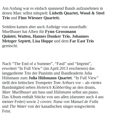
Am Anfang war es einfach spannend Bands aufzunehmen in
denen Marc selbst mitspielt:
Lisbeth Quartet, Wood & Steel
Trio
und
Finn Wiesner Quartett.
Seitdem kamen aber auch Aufträge von ausserhalb:
Muellbauer hat Alben für
Fynn Grossmann
Quintet,
Watten,
Hannes Dunker Trio, Johannes
Metzger Septett, Lisa Hoppe
und dem
Far East Trio
gemischt.
Nach “The End of a Summer”, “Fasil” und “Imprint”,
erweitert “In Full View” (im April 2013 erschienen) das
langgediente Trio der Pianistin und Bandleaderin Julia
Hülsmann zum
Julia Hülsmann Quartet
. “In Full View”
stellt den britischen Trompeter
Tom Arthurs
vor – als viertes
Bandmitglied neben
Heinrich Köbberling
an den drums,
Marc Muellbauer
am bass und
Hülsmann
selbst am piano.
Das Album enthält Stücke von uns allen (darunter auch 4 aus
meiner Feder) sowie 2 covers:
Nana von Manuel de Falla
und
The Water
von der kanadischen singer-songwriterin
Feist.